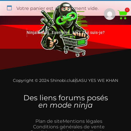
Votre panier est actuellement vide.
0
Ninjalinking
Exemples
FAQ
Qui suis-je?
Copyright © 2024 Shinobi.club
SASU YES WE KHAN
Des liens forums posés
en mode ninja
Plan de site
Mentions légales
Conditions générales de vente